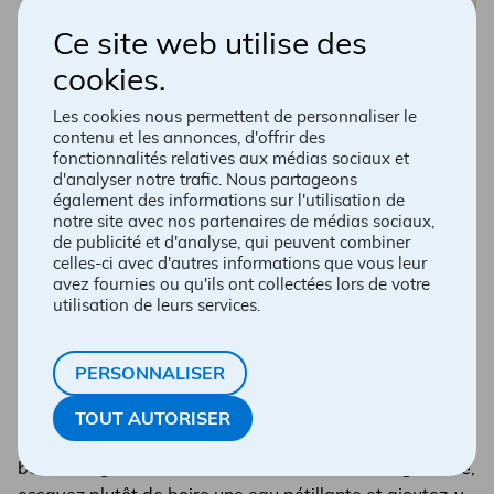
Ce site web utilise des
cookies.
Les cookies nous permettent de personnaliser le
contenu et les annonces, d'offrir des
fonctionnalités relatives aux médias sociaux et
d'analyser notre trafic. Nous partageons
également des informations sur l'utilisation de
notre site avec nos partenaires de médias sociaux,
Boissons sucrées
de publicité et d'analyse, qui peuvent combiner
celles-ci avec d'autres informations que vous leur
avez fournies ou qu'ils ont collectées lors de votre
utilisation de leurs services.
Peut-être vous dites-vous qu’un verre de soda ne peut
pas vous faire de mal? Consommer des boissons
sucrées (jus, soda, soda diète) fait monter votre taux de
PERSONNALISER
glycémie ainsi que votre insuline. Un taux de glycémie
élevé fait en sorte que vous vous sentez plus fatigué.
TOUT AUTORISER
Malheureusement, la fatigue et l’anxiété ne font pas
bon ménage. Si vous avez envie d’une boisson gazeuse,