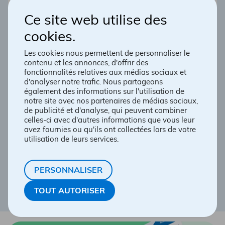
poux
Ce site web utilise des
cookies.
La propagation est très rapide, il est donc
Les cookies nous permettent de personnaliser le
primordial d’agir rapidement. Le
contenu et les annonces, d'offrir des
fonctionnalités relatives aux médias sociaux et
pharmacien peut évaluer la situation et
d'analyser notre trafic. Nous partageons
prescrire le traitement adapté. Ainsi, vous
également des informations sur l'utilisation de
serez en mesure d’obtenir ce service
notre site avec nos partenaires de médias sociaux,
rapidement en plus d’avoir accès à un
de publicité et d'analyse, qui peuvent combiner
remboursement. N’hésitez pas à le consulter
celles-ci avec d'autres informations que vous leur
si vous désirez de plus amples
avez fournies ou qu'ils ont collectées lors de votre
renseignements sur ce sujet.
utilisation de leurs services.
PRENDRE RENDEZ-VOUS
PERSONNALISER
TOUT AUTORISER