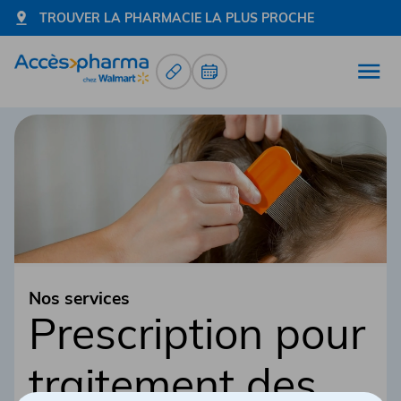
TROUVER LA PHARMACIE LA PLUS PROCHE
Renouvellement d’ordonnance
Prendre un rendez-vous
Ouvr
Allez à la page d'accueil
Nos services
Prescription pour
traitement des