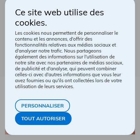
Prescriptions
Ce site web utilise des
Que ce soit des prescriptions de routine ou
cookies.
pour des soucis spécifiques, votre
pharmacien·ne peut vous épauler en tout
Les cookies nous permettent de personnaliser le
temps. Cessation tabagique, contraception
contenu et les annonces, d'offrir des
d’urgence, allergies, traitement des poux, ou
fonctionnalités relatives aux médias sociaux et
même prescriptions pour certaines conditions
d'analyser notre trafic. Nous partageons
mineures, on s’occupe de vous.
également des informations sur l'utilisation de
notre site avec nos partenaires de médias sociaux,
de publicité et d'analyse, qui peuvent combiner
celles-ci avec d'autres informations que vous leur
avez fournies ou qu'ils ont collectées lors de votre
utilisation de leurs services.
PERSONNALISER
TOUT AUTORISER