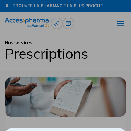
TROUVER LA PHARMACIE LA PLUS PROCHE
Renouvellement d’ordonnance
Prendre un rendez-vous
Ouvr
Allez à la page d'accueil
Nos services
Prescriptions