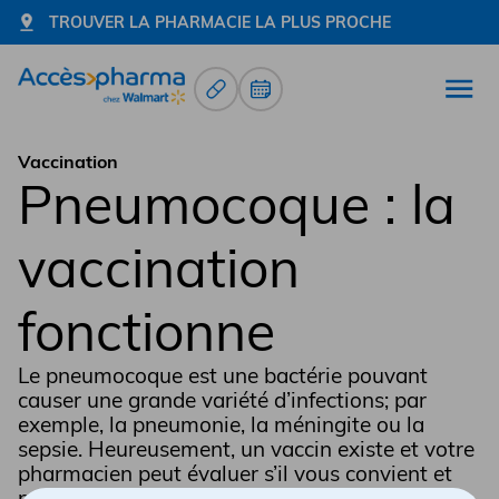
TROUVER LA PHARMACIE LA PLUS PROCHE
Renouvellement d’ordonnance
Prendre un rendez-vous
Ouvr
Allez à la page d'accueil
Vaccination
Pneumocoque : la
vaccination
fonctionne
Le pneumocoque est une bactérie pouvant
causer une grande variété d’infections; par
exemple, la pneumonie, la méningite ou la
sepsie. Heureusement, un vaccin existe et votre
pharmacien peut évaluer s’il vous convient et
même vous l’administrer — sans prescription