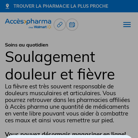
TROUVER LA PHARMACIE LA PLUS PROCHE
Renouvellement d’ordonnance
Prendre un rendez-vous
Ouvr
Allez à la page d'accueil
Soins au quotidien
Soulagement
douleur et fièvre
La fièvre est très souvent responsable de
douleurs musculaires et articulaires. Vous
pourrez retrouver dans les pharmacies affiliées
à Accès pharma une quantité de médicaments
en vente libre pouvant vous aider à combattre
ces maux et ainsi vous remettre sur pied.
Vous pouvez désormais magasiner en ligne!