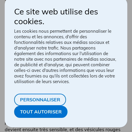
PRENDRE RENDEZ-VOUS
Ce site web utilise des
cookies.
Les cookies nous permettent de personnaliser le
contenu et les annonces, d'offrir des
fonctionnalités relatives aux médias sociaux et
d'analyser notre trafic. Nous partageons
également des informations sur l'utilisation de
notre site avec nos partenaires de médias sociaux,
de publicité et d'analyse, qui peuvent combiner
celles-ci avec d'autres informations que vous leur
avez fournies ou qu'ils ont collectées lors de votre
utilisation de leurs services.
Symptômes
PERSONNALISER
Le zona se manifeste d’abord par des picotements ou
TOUT AUTORISER
une éruption douloureuse d’un seul côté du corps, le
plus souvent sur le long d’un nerf. La zone affectée
devient ensuite très sensible, et des vésicules rouges