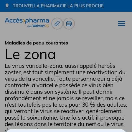
TROUVER LA PHARMACIE LA PLUS PROCHE
Renouvellement d’ordonnance
Prendre un rendez-vous
Ouvr
Allez à la page d'accueil
Maladies de peau courantes
Le zona
Le virus varicelle-zona, aussi appelé herpès
zoster, est tout simplement une réactivation du
virus de la varicelle. Toute personne qui a déjà
contracté la varicelle possède ce virus bien
dissimulé dans son système. Il peut dormir
profondément et ne jamais se réveiller, mais ce
n’est toutefois pas le cas pour 30 % des adultes,
qui verront le virus se réactiver, généralement
passé la soixantaine. Une fois actif, il provoque
des lésions dans le territoire du nerf où le virus
s’est endormi.