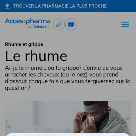
TROUVER LA PHARMACIE LA PLUS PROCHE
Renouvellement d’ordonnance
Prendre un rendez-vous
Ouvr
Allez à la page d'accueil
Rhume et grippe
Le rhume
Ai-je le rhume… ou la grippe? L’envie de vous
arracher les cheveux (ou le nez) vous prend
d’assaut chaque fois que vous tergiversez sur la
question?