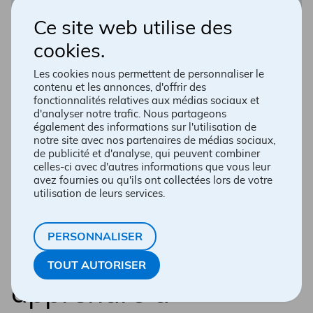
Ce site web utilise des
cookies.
Les cookies nous permettent de personnaliser le
Rhume ou grippe ?
contenu et les annonces, d'offrir des
fonctionnalités relatives aux médias sociaux et
d'analyser notre trafic. Nous partageons
également des informations sur l'utilisation de
Bien que le rhume et la grippe soient tous les deux
notre site avec nos partenaires de médias sociaux,
causés par des virus qui s’attaquent au nez, à la gorge
de publicité et d'analyse, qui peuvent combiner
et aux poumons, ces deux infections sont loin d’être
celles-ci avec d'autres informations que vous leur
avez fournies ou qu'ils ont collectées lors de votre
similaires. Il est donc important de savoir comment les
utilisation de leurs services.
distinguer pour mieux vous soigner. Démystifions le
tout!
PERSONNALISER
4 signes pour
TOUT AUTORISER
apprendre à