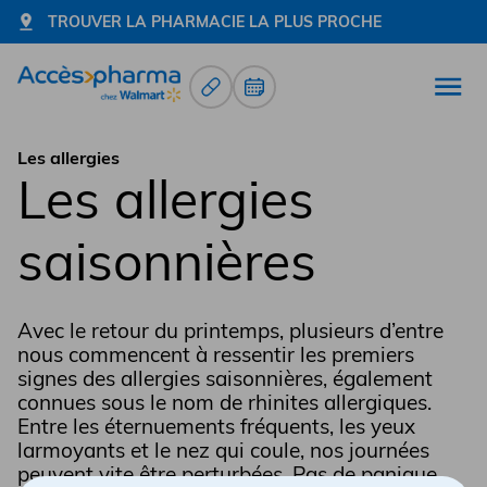
TROUVER LA PHARMACIE LA PLUS PROCHE
Renouvellement d’ordonnance
Prendre un rendez-vous
Ouvr
Allez à la page d'accueil
Les allergies
Les allergies
saisonnières
Avec le retour du printemps, plusieurs d’entre
nous commencent à ressentir les premiers
signes des allergies saisonnières, également
connues sous le nom de rhinites allergiques.
Entre les éternuements fréquents, les yeux
larmoyants et le nez qui coule, nos journées
peuvent vite être perturbées. Pas de panique,