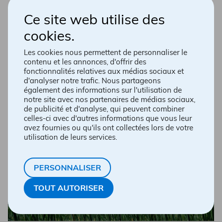
des solutions existent !
Ce site web utilise des
Il existe plusieurs traitements pour atténuer ces
cookies.
symptômes. Les pharmacien·ne·s d’Accès
pharma sont des allié·e·s précieux·ses. En tant
Les cookies nous permettent de personnaliser le
qu’expert·e·s de la santé, ils·elles sauront vous
contenu et les annonces, d'offrir des
orienter vers les médicaments adaptés, qu’ils
fonctionnalités relatives aux médias sociaux et
d'analyser notre trafic. Nous partageons
soient sur ordonnance ou en vente libre.
également des informations sur l'utilisation de
notre site avec nos partenaires de médias sociaux,
de publicité et d'analyse, qui peuvent combiner
PRENDRE RENDEZ-VOUS
celles-ci avec d'autres informations que vous leur
avez fournies ou qu'ils ont collectées lors de votre
utilisation de leurs services.
PERSONNALISER
TOUT AUTORISER