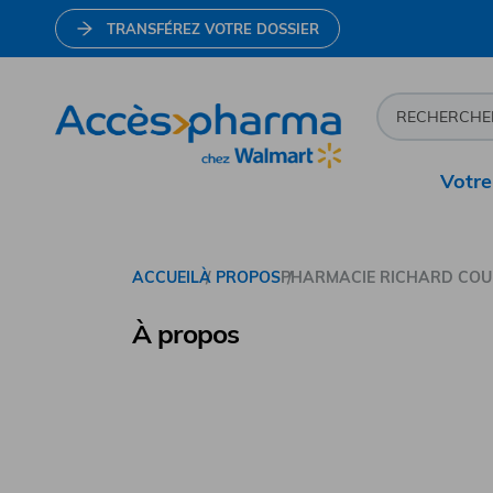
TRANSFÉREZ VOTRE DOSSIER
Votre
Allez à la page d'accueil
ACCUEIL
À PROPOS
PHARMACIE RICHARD COUD
Pharmacie R
À propos