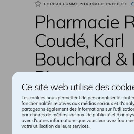
C
CHOISIR COMME PHARMACIE PRÉFÉRÉE
Pharmacie R
Coudé, Karl
Bouchard & 
Pinto
Ce site web utilise des cooki
Walmart Mascouche
Les cookies nous permettent de personnaliser le contenu
fonctionnalités relatives aux médias sociaux et d'analy
155, montée Masson
partageons également des informations sur l'utilisatio
Mascouche
partenaires de médias sociaux, de publicité et d'analys
J7K 3B4
avec d'autres informations que vous leur avez fournies 
votre utilisation de leurs services.
Obtenir les directions