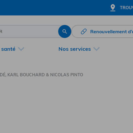
TROUV
Renouvellement d
Rechercher
 santé
Nos services
É, KARL BOUCHARD & NICOLAS PINTO
ichard Coudé, Kar