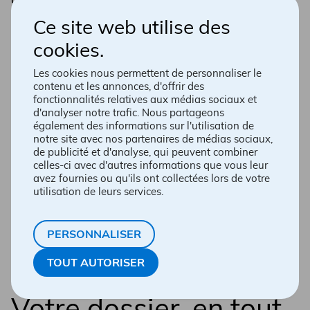
livrer.
Ce site web utilise des
cookies.
S'il s'agit de votre première utilisation de la
plateforme, vous pourrez obtenir un code
Les cookies nous permettent de personnaliser le
d'accès en contactant votre pharmacie par
contenu et les annonces, d'offrir des
téléphone.
fonctionnalités relatives aux médias sociaux et
d'analyser notre trafic. Nous partageons
RENOUVELER MES ORDONNANCES
également des informations sur l'utilisation de
notre site avec nos partenaires de médias sociaux,
de publicité et d'analyse, qui peuvent combiner
celles-ci avec d'autres informations que vous leur
avez fournies ou qu'ils ont collectées lors de votre
utilisation de leurs services.
PERSONNALISER
TOUT AUTORISER
Votre dossier, en tout