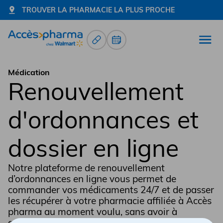
TROUVER LA PHARMACIE LA PLUS PROCHE
Renouvellement d’ordonnance
Prendre un rendez-vous
Ouvr
Allez à la page d'accueil
Médication
Renouvellement
d'ordonnances et
dossier en ligne
Notre plateforme de renouvellement
d’ordonnances en ligne vous permet de
commander vos médicaments 24/7 et de passer
les récupérer à votre pharmacie affiliée à Accès
pharma au moment voulu, sans avoir à
attendre. Vous pouvez également vous les faire