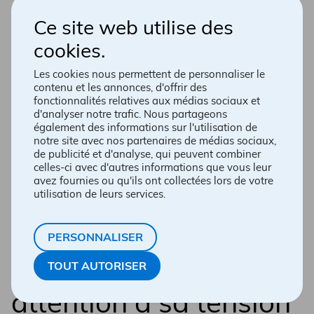
corporelle (IMC), un autre indicateur essentiel
dans la prise en charge de votre santé. Prenez
Ce site web utilise des
soin de vous; la mesure régulière de votre
cookies.
tension artérielle est un incontournable dans la
prévention et la gestion d’enjeux de santé
Les cookies nous permettent de personnaliser le
sérieux.
contenu et les annonces, d'offrir des
fonctionnalités relatives aux médias sociaux et
d'analyser notre trafic. Nous partageons
également des informations sur l'utilisation de
notre site avec nos partenaires de médias sociaux,
de publicité et d'analyse, qui peuvent combiner
celles-ci avec d'autres informations que vous leur
avez fournies ou qu'ils ont collectées lors de votre
utilisation de leurs services.
PERSONNALISER
Mieux vaut porter
TOUT AUTORISER
attention à sa tension