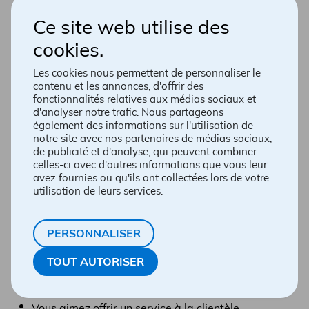
un environnement convivial, dynamique, stimulant et
professionnel?
Ce site web utilise des
cookies.
Chez nous, vous bénéficierez du soutien dont vous avez
besoin pour un bon équilibre travail-vie personnelle, de
Les cookies nous permettent de personnaliser le
possibilités d’apprentissage et d’avancement, et bien
contenu et les annonces, d'offrir des
plus! C’est ce que nous appelons une liberté sans
fonctionnalités relatives aux médias sociaux et
précédent.
d'analyser notre trafic. Nous partageons
également des informations sur l'utilisation de
PROFIL RECHERCHÉ :
notre site avec nos partenaires de médias sociaux,
de publicité et d'analyse, qui peuvent combiner
celles-ci avec d'autres informations que vous leur
La qualité des relations de travail est déterminante
avez fournies ou qu'ils ont collectées lors de votre
utilisation de leurs services.
pour le bien-être au travail. Pour veiller à ce que le
climat de travail soit aligné sur nos valeurs et notre
mission, nous choisissons les membres de notre équipe
avec grand soin.
PERSONNALISER
TOUT AUTORISER
Nous serions enchanté.es de vous compter parmi nous
si, tout comme nous :
Vous aimez offrir un service à la clientèle