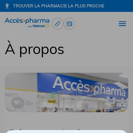
TROUVER LA PHARMACIE LA PLUS PROCHE
Renouvellement d’ordonnance
Prendre un rendez-vous
Ouvr
Allez à la page d'accueil
À propos
Découvrez Accès