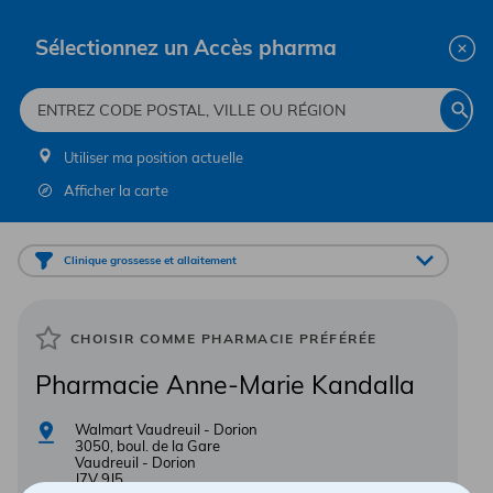
TROUVER LA PHARMACIE LA PLUS PROCHE
Sélectionnez un Accès pharma
Ferme
Renouvellement d’ordonnance
Prendre un rendez-vous
Ouvr
Allez à la page d'accueil
Rech
Utiliser ma position actuelle
Grossesse
Ma grossesse en
Afficher la carte
santé
Filter par services
Clinique grossesse et allaitement
Félicitations pour votre grossesse ! Vous
débutez une merveilleuse aventure qui
CHOISIR COMME PHARMACIE PRÉFÉRÉE
comporte des hauts … et quelques bas !
Pharmacie Anne-Marie Kandalla
Walmart Vaudreuil - Dorion
3050, boul. de la Gare
Vaudreuil - Dorion
J7V 9J5