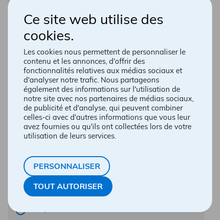
Obtenir les directions
450 510-3325
Ce site web utilise des
450 510-3338
cookies.
Jusqu'à 21h00
Les cookies nous permettent de personnaliser le
Calcium
PRENDRE RENDEZ-VOUS
contenu et les annonces, d'offrir des
fonctionnalités relatives aux médias sociaux et
Pendant la grossesse la majorité du calcium est
d'analyser notre trafic. Nous partageons
emmagasiné pour fabriquer le squelette du bébé.
également des informations sur l'utilisation de
CHOISIR COMME PHARMACIE PRÉFÉRÉE
notre site avec nos partenaires de médias sociaux,
EN LIRE PLUS
de publicité et d'analyse, qui peuvent combiner
Pharmacie Richard Coudé, Karl
celles-ci avec d'autres informations que vous leur
avez fournies ou qu'ils ont collectées lors de votre
Bouchard & Nicolas Pinto
utilisation de leurs services.
Walmart Centre commercial Domaine
3121, avenue de Granby
Montréal
PERSONNALISER
H1N 2Z7
Obtenir les directions
TOUT AUTORISER
514 255-3773
514 255-6410
Jusqu'à 21h00